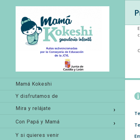
P
E
c
Mamá Kokeshi
Y disfrutamos de
Mira y relájate
Te
Con Papá y Mamá
Te
Y si quieres venir
Em