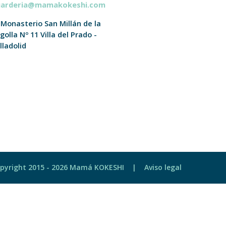
uarderia@mamakokeshi.com
 Monasterio San Millán de la
golla Nº 11
Villa del Prado -
lladolid
pyright 2015 -
2026 Mamá KOKESHI |
Aviso legal