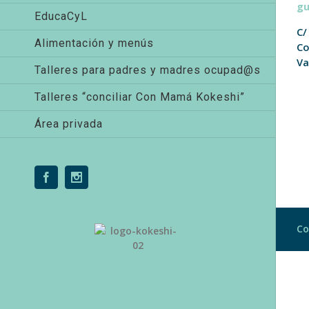
g
EducaCyL
C/
Alimentación y menús
Co
Va
Talleres para padres y madres ocupad@s
Talleres “conciliar Con Mamá Kokeshi”
Área privada
Facebook
Instagram
Co