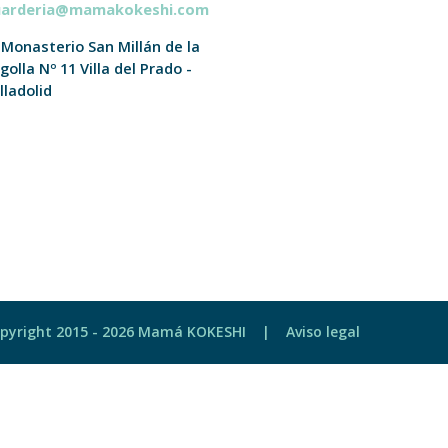
uarderia@mamakokeshi.com
 Monasterio San Millán de la
golla Nº 11
Villa del Prado -
lladolid
pyright 2015 -
2026 Mamá KOKESHI |
Aviso legal