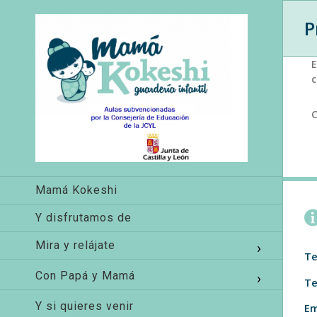
P
E
c
Mamá Kokeshi
Y disfrutamos de
Mira y relájate
Te
Con Papá y Mamá
Te
Y si quieres venir
Em