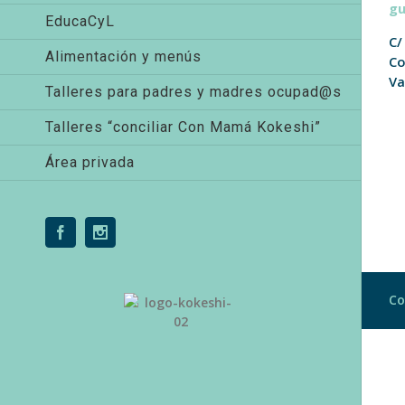
g
EducaCyL
C/
Alimentación y menús
Co
Va
Talleres para padres y madres ocupad@s
Talleres “conciliar Con Mamá Kokeshi”
Área privada
Facebook
Instagram
Co