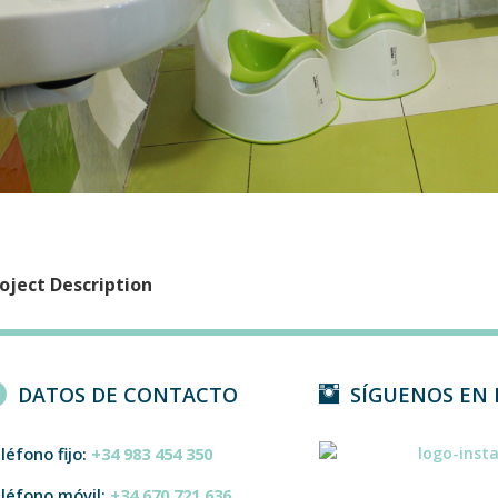
oject Description
DATOS DE CONTACTO
SÍGUENOS EN
léfono fijo:
+34 983 454 350
léfono móvil:
+34 670 721 636