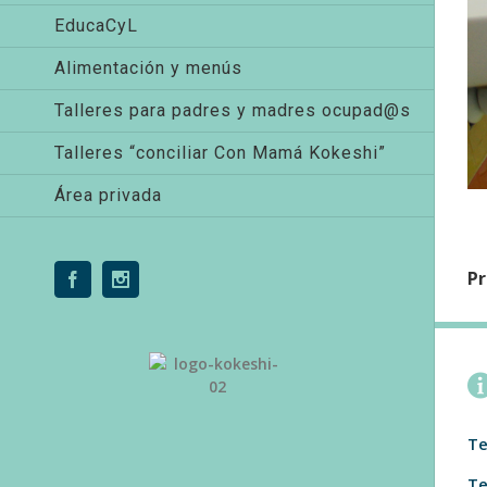
EducaCyL
Alimentación y menús
Talleres para padres y madres ocupad@s
Talleres “conciliar Con Mamá Kokeshi”
Área privada
Pr
Facebook
Instagram
Te
Te