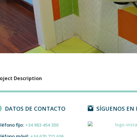
oject Description
DATOS DE CONTACTO
SÍGUENOS EN
léfono fijo:
+34 983 454 350
léfono móvil:
+34 670 721 636