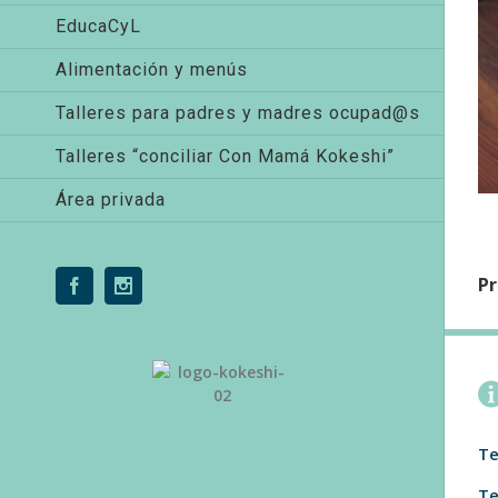
EducaCyL
Alimentación y menús
Talleres para padres y madres ocupad@s
Talleres “conciliar Con Mamá Kokeshi”
Área privada
Pr
Facebook
Instagram
Te
Te